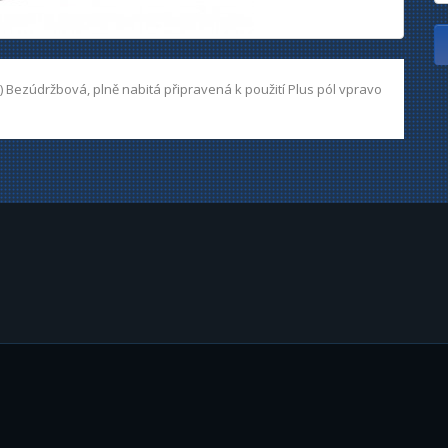
or ) Bezúdržbová, plně nabitá připravená k použití Plus pól vpravo