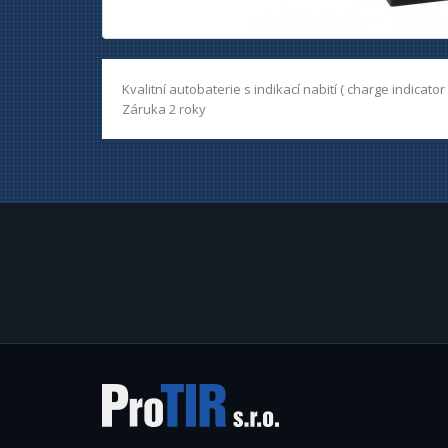
Kvalitní autobaterie s indikací nabití ( charge indicat
Záruka 2 roky