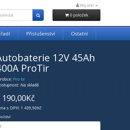
Můj účet
0 položek
řadí
Příslušenství
Ostatní
Autobaterie 12V 45Ah
400A ProTir
ýrobce:
Pro-tir
ostupnost: Na skladě
 190,00Kč
ena s DPH: 1 439,90Kč
ožství