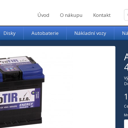
Úvod
O nákupu
Kontakt
Disky
Autobaterie
Nákladní vozy
Ná
V
D
1
C
Mn