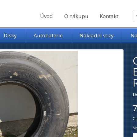
Úvod
O nákupu
Kontakt
Disky
Autobaterie
Nákladní vozy
Ná
D
7
C
Mn