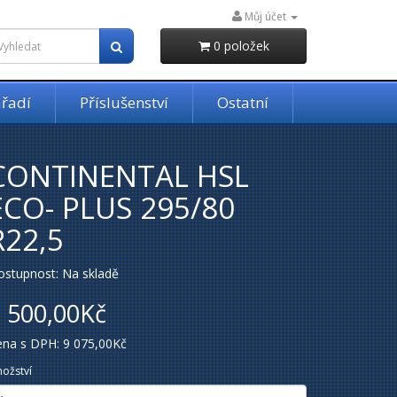
Můj účet
0 položek
řadí
Příslušenství
Ostatní
CONTINENTAL HSL
ECO- PLUS 295/80
R22,5
ostupnost: Na skladě
 500,00Kč
ena s DPH: 9 075,00Kč
ožství